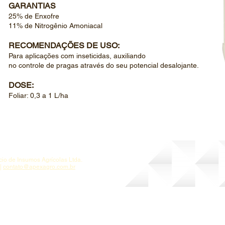
GARANTIAS
25% de Enxofre
11% de Nitrogênio Amoniacal
RECOMENDAÇÕES DE USO:
Para aplicações com inseticidas, auxiliando
no controle de pragas através do seu potencial desalojante.
DOSE:
Foliar: 0,3 a 1 L/ha
 de Insumos Agrícolas Ltda.
 |
contato@apexagro.com.br